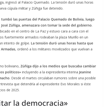
iga, ingresó al Palacio Quemado. La tensión duró unas horas
eva cúpula militar y Zúñiga fue detenido.
 tumbó las puertas del Palacio Quemado de Bolivia, luego
n José Zúñiga, amenazara con tomar la sede del gobierno
.
ubicado en el centro de La Paz y estuvo cara a cara con el
dos fuertemente armados rodeaban la plaza Murillo en un
un intento de golpe.
La tensión duró unas horas hasta que
s Armadas
, ordenó a los militares movilizados que vuelvan a
rno boliviano,
Zúñiga dijo a los medios que buscaba cambiar
sos políticos»
incluyendo a la expresidenta interina
Jeanine
amacho
. Desde el martes circulaban rumores sobre una posible
ntrevista que detendría al expresidente Evo Morales si éste
cios de 2025.
tar la democracia»