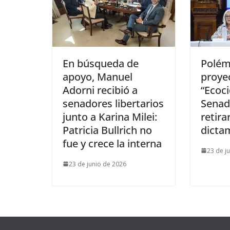
En búsqueda de
Polém
apoyo, Manuel
proye
Adorni recibió a
“Ecoci
senadores libertarios
Senad
junto a Karina Milei:
retira
Patricia Bullrich no
dicta
fue y crece la interna
23 de j
23 de junio de 2026