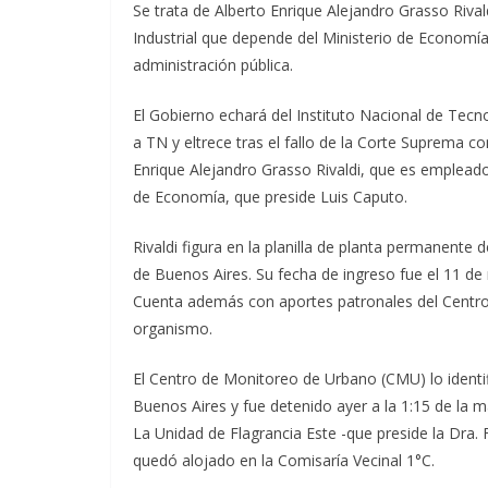
Se trata de Alberto Enrique Alejandro Grasso Riva
Industrial que depende del Ministerio de Economía
administración pública.
El Gobierno echará del Instituto Nacional de Tecno
a TN y eltrece tras el fallo de la Corte Suprema con
Enrique Alejandro Grasso Rivaldi, que es emplead
de Economía, que preside Luis Caputo.
Rivaldi figura en la planilla de planta permanente 
de Buenos Aires. Su fecha de ingreso fue el 11 de
Cuenta además con aportes patronales del Centro 
organismo.
El Centro de Monitoreo de Urbano (CMU) lo identif
Buenos Aires y fue detenido ayer a la 1:15 de la 
La Unidad de Flagrancia Este -que preside la Dra. 
quedó alojado en la Comisaría Vecinal 1°C.