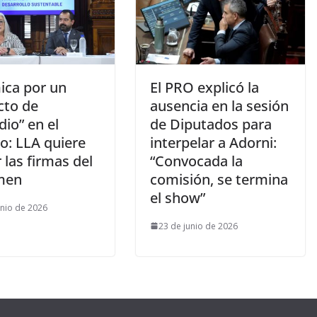
ica por un
El PRO explicó la
cto de
ausencia en la sesión
dio” en el
de Diputados para
o: LLA quiere
interpelar a Adorni:
r las firmas del
“Convocada la
men
comisión, se termina
el show”
unio de 2026
23 de junio de 2026