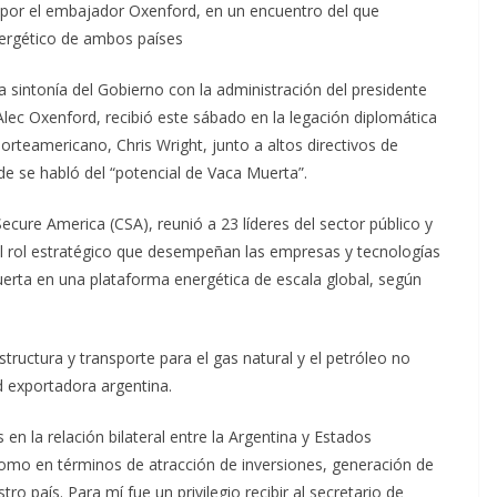
do por el embajador Oxenford, en un encuentro del que
energético de ambos países
intonía del Gobierno con la administración del presidente
ec Oxenford, recibió este sábado en la legación diplomática
norteamericano, Chris Wright, junto a altos directivos de
e se habló del “potencial de Vaca Muerta”.
Secure America (CSA), reunió a 23 líderes del sector público y
l rol estratégico que desempeñan las empresas y tecnologías
rta en una plataforma energética de escala global, según
tructura y transporte para el gas natural y el petróleo no
d exportadora argentina.
s en la relación bilateral entre la Argentina y Estados
como en términos de atracción de inversiones, generación de
 país. Para mí fue un privilegio recibir al secretario de