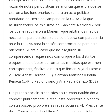
Los opositores también le respondieron por nota: «En
razón de notas periodísticas se anuncia que el día que se
citaron a los funcionarios se hará un acto político
partidario de cierre de campaña en la CABA a la que
asistirán todos los ministros del Gabinete Nacional», por
los que le requirieron a Manem «que arbitre los medios
necesarios para cerciorarse de su efectiva comparecencia
ante la HCDN» para la sesión comprometida para este
miércoles. «Para el caso que no aseguren su
comparecencia requerimos comunique a los distintos
bloques a los efectos de tomar las medidas que estimen
corresponder», finaliza la nota que firman Miguel Picheto
y Oscar Agost Carreño (EF), Germán Martínez y Paula
Penaca (UxP) y Pablo Juliano y Ana Paula Carrizo (DpS).
El diputado socialista santafesino Esteban Paulón dio a
conocer públicamente la respuesta opositora a Menem
con un posteo propio en las redes sociales: «El Presidente
de la Cámara tiene la obligación de hacer cumplir la