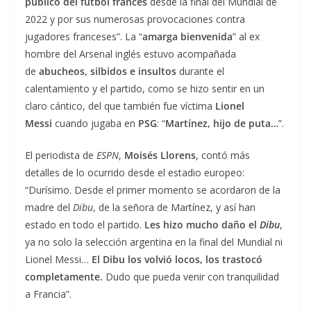
público del fútbol francés
desde la final del Mundial de
2022 y por sus numerosas provocaciones contra
jugadores franceses”. La “
amarga bienvenida
” al ex
hombre del Arsenal inglés estuvo acompañada
de
abucheos, silbidos e insultos
durante el
calentamiento y el partido, como se hizo sentir en un
claro cántico, del que también fue víctima
Lionel
Messi
cuando jugaba en
PSG
: “
Martínez, hijo de puta…
”.
El periodista de
ESPN
,
Moisés Llorens
, contó más
detalles de lo ocurrido desde el estadio europeo:
“Durísimo. Desde el primer momento se acordaron de la
madre del
Dibu
, de la señora de Martínez, y así han
estado en todo el partido.
Les hizo mucho daño el
Dibu
,
ya no solo la selección argentina en la final del Mundial ni
Lionel Messi…
El Dibu los volvió locos, los trastocó
completamente.
Dudo que pueda venir con tranquilidad
a Francia”.