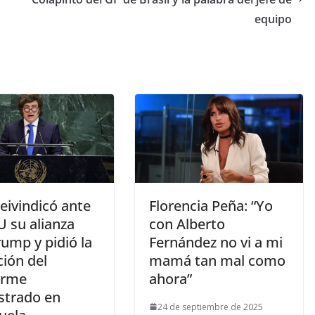
equipo
reivindicó ante
Florencia Peña: “Yo
U su alianza
con Alberto
ump y pidió la
Fernández no vi a mi
ción del
mamá tan mal como
arme
ahora”
strado en
24 de septiembre de 2025