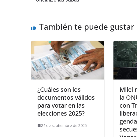
También te puede gustar
¿Cuáles son los
Milei 
documentos válidos
la ON
para votar en las
con Tr
elecciones 2025?
libera
gend
24 de septiembre de 2025
secue