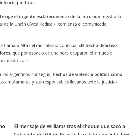
iolencia política
«.
al
exige el urgente esclarecimiento de la intrusión
registrada
al de la Unión Cívica Radical», comienza el comunicado
 la Cámara Alta del radicalismo continúa: «
El hecho delictivo
dores
, que por espacio de una hora ocuparon el inmueble
o de destrozos».
a los argentinos conseguir,
hechos de violencia política como
os ampliamente y sus responsables llevados ante la justicia»,
rno
El mensaje de Williams tras el choque que sacó a
Colapinto del GP de Brasil y la palabra del jefe de